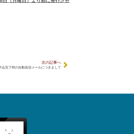
8
日（月曜日）
より順に発行させ
次の記事へ
申込完了時の自動送信メールにつきまして