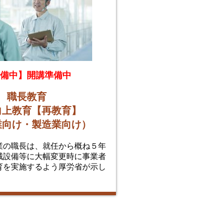
備中】開講準備中
職長教育
向上教育【再教育】
業向け・製造業向け）
業の職長は、就任から概ね５年
械設備等に大幅変更時に事業者
育を実施するよう厚労省が示し