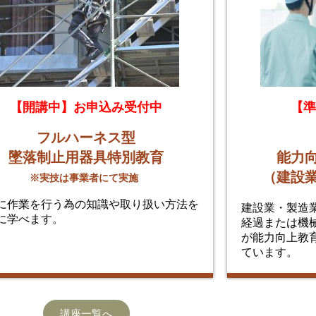
【開講中】お申込み受付中
【準
フルハーネス型
墜落制止用器具特別教育
能力
（建設
※実技は事業者にて実施
に作業を行う為の知識や取り扱い方法を
建設業・製造
に学べます。
経過または機
が能力向上教
ています。
講座一覧へ