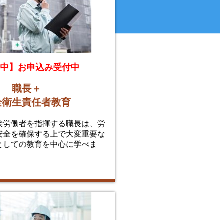
中】お申込み受付中
職長＋
全衛生責任者教育
接労働者を指揮する職長は、労
安全を確保する上で大変重要な
としての教育を中心に学べま