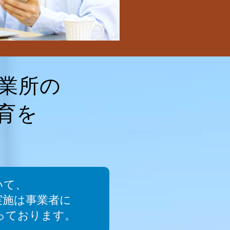
事業所の
育を
いて、
実施は事業者に
っております。