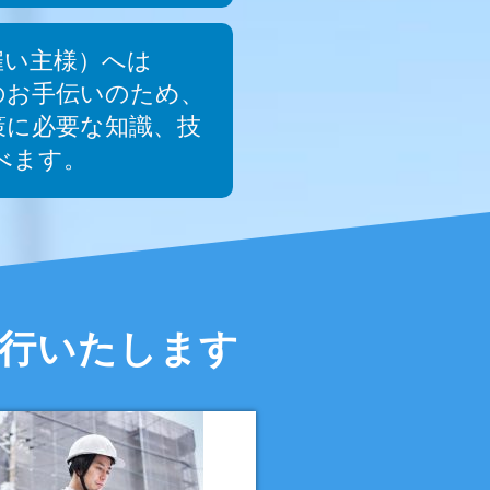
雇い主様）へは
のお手伝いのため、
策に必要な知識、技
べます。
発行いたします