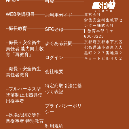
HOME
料金
WEB受講項目
運営会社
ご利用ガイド
労働安全衛生教育セ
ンター株式会社
--職長教育
SFCとは
[ 教育本部 ] 〒
600-8223
京都府京都市下京区
--職長＋安全衛生
よくある質問
七条通油小路東入大
責任者 能力向上教
黒町２２７番地第２
育「再教育」
ログイン
キョートビル４０２
--職長＋安全衛生
会社概要
責任者教育
特定商取引法に基
--フルハーネス型
づく表記
墜落制止用器具使
用従事者
プライバシーポリ
シー
--足場の組立等作
業従事者 特別教育
利用規約