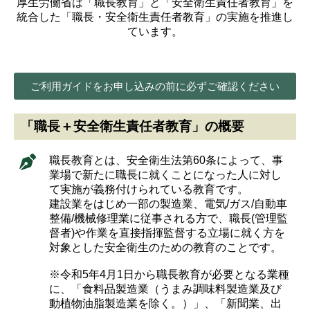
厚生労働省は「職長教育」と「安全衛生責任者教育」を
統合した「職長・安全衛生責任者教育」の実施を推進し
ています。
ご利用ガイドをお申し込みの前に必ずご確認ください
「職長＋安全衛生責任者教育」の概要
職長教育とは、安全衛生法第60条によって、事
業場で新たに職長に就くことになった人に対し
て実施が義務付けられている教育です。
建設業をはじめ一部の製造業、電気/ガス/自動車
整備/機械修理業に従事される方で、職長(管理監
督者)や作業を直接指揮監督する立場に就く方を
対象とした安全衛生のための教育のことです。
※令和5年4月1日から職長教育が必要となる業種
に、「食料品製造業（うまみ調味料製造業及び
動植物油脂製造業を除く。）」、「新聞業、出