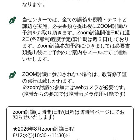
なります。
当センターでは、全ての講義を視聴・テストと
課題を実施、必要書類を提出後にZOOM討議の
予約をお取り頂きます。Zoom討議開催日時は週
2日(各2部制)程度予定(繁忙期は週３日)しており
ます。Zoom討議参加予約につきましては必要書
類提出後にご予約のご案内をメールにてご連絡
いたします。
ZOOM討議に参加されない場合は、教育修了証
の発行は致しかねます。
※zoom討議の参加にはwebカメラが必要です。
(携帯からの参加では携帯カメラ使用可能です)
zoom討議(１時間)日程(日程は随時当ページにてお
知らせいたします)
★2026年8月zoom討議日程
8/12水①(10:30～11:30)×