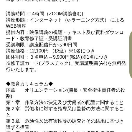
講義時間：14時間（ZOOM講義含む)
講座形態：インターネット（e-ラーニング方式） による
WEB講座
提供内容：映像講義の視聴・テキスト及び資料ダウンロ
ード・教育修了証・受講証明書
受講期限：講座配信日から90日間
講座価格：12,100円 （税込）※1名につき
団体割引：３名申込～9,900円(税込)※1名につき
※修了証カード(プラスチック)、受講証明書(A4)を無料発
行いたします。
◆教育カリキュラム◆
序章 オリエンテーション(職長・安全衛生責任者の役
割)
第１章 作業方法の決定及び労働者の配置に関すること
第２章 労働者に対する指導又は監督の方法に関するこ
と
第３章 危険性又は有害性等の調査とその結果に基づき
講ずる措置