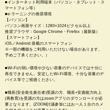
■インターネット利用端末（パソコン・タブレット・ス
マートフォン等）
■e-ラーニングの推奨環境
【パソコン】
パソコン画面サイズ：1280×1024ピクセル以上
推奨ブラウザ：Google Chrome・Firefox（最新版）
【スマートフォン】
iOS／Android 搭載のスマートフォン
※一部の機能をご利用いただけない場合があります。
予めご了承ください。）
■Wi-Fiの弱い環境や少ない容量のデバイスでは十分に
再生できません。安定したWi-Fi環境、十分な容量のデ
バイス等でご視聴ください。
■職長(安全衛生責任者)受講の方、職長+安責能力向上
(再教育)を受講の方はzoomアプリのダウンロードが必
要となります。(ZOOM討議参加にはお一人１台のカメ