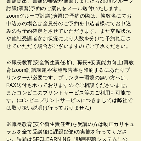
書類提出、書類の審査が通過しましたらzoomグループ
討議(演習)予約のご案内をメール送付いたします。
zoomグループ討議(演習)ご予約の際は、複数名にてお
申込みの場合は全員分のご予約を申込者様にてお申込
みのち予約確定とさせていただきます。また空席状況
や他社受講者参加状況により人数を分けて予約確定さ
せていただく場合がございますのでご了承ください。
※職長教育(安全衛生責任者)、職長+安責能力向上(再教
育)zoom討議課題や実施報告書を印刷するにあたりプ
リンターが必要です、プリンター環境の無い方へは、
FAX送付も承っておりますのでご相談くださいませ。
またコンビニのプリントサービス等のご利用も可能で
す。(コンビニプリントサービスにつきましては弊社で
は取り扱い説明は行っておりません)
※職長教育(安全衛生責任者)を受講の方は動画カリキュ
ラムを全て受講後に課題(2部)の実施を行ってくださ
い。課題はSFCLEARNING（動画視聴システム）の