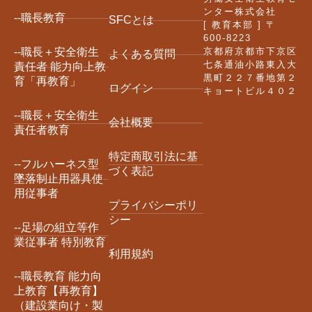
ンター株式会社
--職長教育
SFCとは
[ 教育本部 ] 〒
600-8223
京都府京都市下京区
--職長＋安全衛生
よくある質問
七条通油小路東入大
責任者 能力向上教
黒町２２７番地第２
育「再教育」
ログイン
キョートビル４０２
--職長＋安全衛生
会社概要
責任者教育
特定商取引法に基
--フルハーネス型
づく表記
墜落制止用器具使
用従事者
プライバシーポリ
シー
--足場の組立等作
業従事者 特別教育
利用規約
--職長教育 能力向
上教育【再教育】
（建設業向け・製