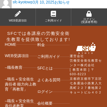
sfc-kyotowp
3月 10, 2025
お知らせ
ログイン
WEB受講項目
ご利用ガイド
(受講者専用)
SFCでは各講座の労働安全衛
生教育を提供致しております!
HOME
料金
WEB受講項目
運営会社
ご利用ガイド
労働安全衛生教育セ
ンター株式会社
--職長教育
SFCとは
[ 教育本部 ] 〒
600-8223
京都府京都市下京区
--職長＋安全衛生
よくある質問
七条通油小路東入大
責任者 能力向上教
黒町２２７番地第２
育「再教育」
ログイン
キョートビル４０２
--職長＋安全衛生
会社概要
責任者教育