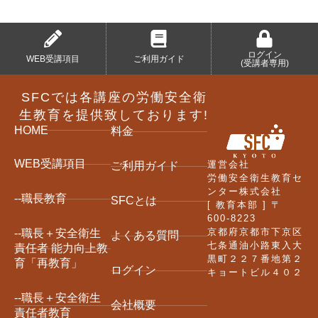
ログイン
WEB受講項目
ご利用ガイド
(受講者専用)
SFCでは各講座の労働安全衛
生教育を提供致しております!
HOME
料金
WEB受講項目
運営会社
ご利用ガイド
労働安全衛生教育セ
ンター株式会社
--職長教育
SFCとは
[ 教育本部 ] 〒
600-8223
京都府京都市下京区
--職長＋安全衛生
よくある質問
七条通油小路東入大
責任者 能力向上教
黒町２２７番地第２
育「再教育」
ログイン
キョートビル４０２
--職長＋安全衛生
会社概要
責任者教育